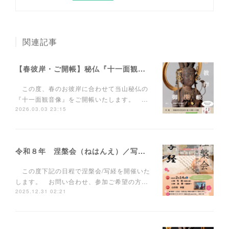
関連記事
【春彼岸・ご開帳】秘仏『十一面観音像』
この度、春のお彼岸に合わせて当山秘仏の
『十一面観音像』をご開帳いたします。 …
2026.03.03 23:15
令和８年 涅槃会（ねはんえ）／写経について
この度下記の日程で涅槃会/写経を開催いた
します。 お問い合わせ、参加ご希望の方…
2025.12.31 02:21