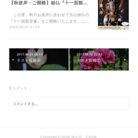
【秋彼岸・ご開帳】秘仏『十一面観音像』
この度、秋のお彼岸に合わせて当山秘仏の
『十一面観音像』をご開帳いたします。こ…
2025.09.04 01:35
2017.08.25 06:41
2017.08.22 02:42
テスト投稿④
テスト投稿②
0
コメント
Copyright ©
2026
浄土宗 心行寺
.