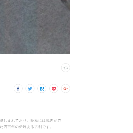
親しまれており、晩秋には境内が赤
た四百年の伝統ある古刹です。