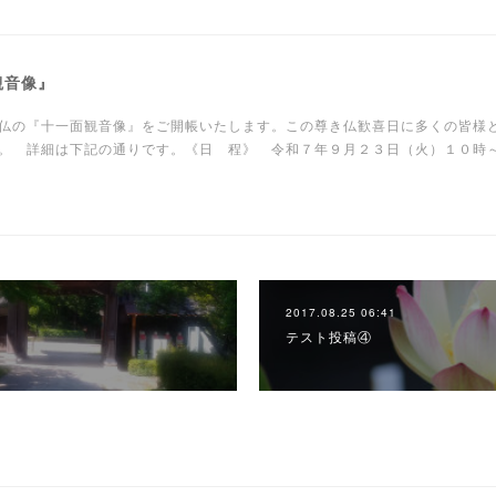
観音像』
仏の『十一面観音像』をご開帳いたします。この尊き仏歓喜日に多くの皆様
。 詳細は下記の通りです。《日 程》 令和７年９月２３日（火）１０時
2017.08.25 06:41
テスト投稿④