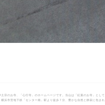
浄土宗のお寺、「心行寺」のホームページです。当山は「紅葉のお寺」として
。横浜市営地下鉄「センター南」駅より徒歩７分、豊かな自然と静寂に包まれ