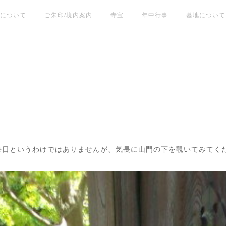
について
ご朱印/境内案内
寺宝
年中行事
墓地について
毎日というわけではありませんが、気長に山門の下を覗いてみてく