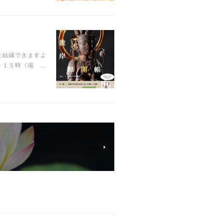
と結縁できますよ
～１５時《場 …