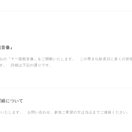
観音像』
仏の『十一面観音像』をご開帳いたします。 この尊き仏歓喜日に多くの皆
す。 詳細は下記の通りです。
写経について
いたします。 お問い合わせ、参加ご希望の方は当山までご連絡ください。