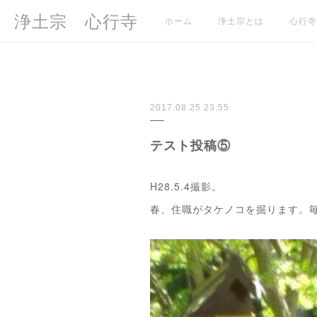
浄土宗 心行寺
ホーム
浄土宗とは
心行寺
2017.08.25 23:55
テスト投稿⑤
H28.5.4撮影。
春、住職がタケノコを掘ります。