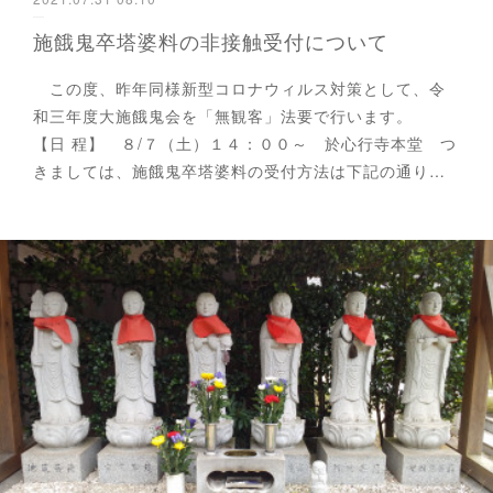
施餓鬼卒塔婆料の非接触受付について
この度、昨年同様新型コロナウィルス対策として、令
和三年度大施餓鬼会を「無観客」法要で行います。
【日 程】 ８/７（土）１４：００～ 於心行寺本堂 つ
きましては、施餓鬼卒塔婆料の受付方法は下記の通り…