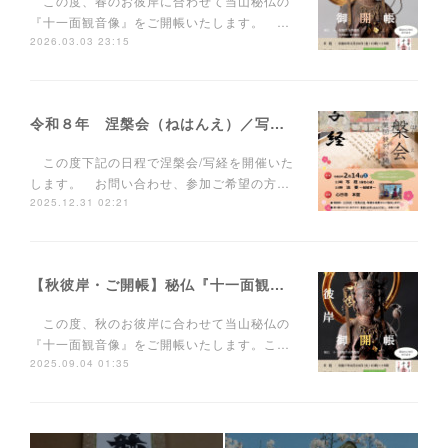
この度、春のお彼岸に合わせて当山秘仏の
『十一面観音像』をご開帳いたします。 …
2026.03.03 23:15
令和８年 涅槃会（ねはんえ）／写経について
この度下記の日程で涅槃会/写経を開催いた
します。 お問い合わせ、参加ご希望の方…
2025.12.31 02:21
【秋彼岸・ご開帳】秘仏『十一面観音像』
この度、秋のお彼岸に合わせて当山秘仏の
『十一面観音像』をご開帳いたします。こ…
2025.09.04 01:35