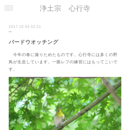
浄土宗 心行寺
2017.10.04 02:21
バードウオッチング
今年の春に撮りためたものです。心行寺には多くの野
鳥が生息しています。一眼レフの練習にはもってこいで
す。