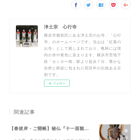
浄土宗 心行寺
横浜市都筑区にある浄土宗のお寺、「心行
寺」のホームページです。当山は「紅葉の
お寺」として親しまれており、晩秋には境
内が赤や黄色に染まります。横浜市営地下
鉄「センター南」駅より徒歩７分、豊かな
自然と静寂に包まれた四百年の伝統ある古
刹です。
フォロー
関連記事
【春彼岸・ご開帳】秘仏『十一面観音像』